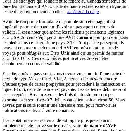
Tous les étrangers qui souhaitent se rendre au Canada sont tenus de
faire leur demande d’AVE. Cette demande est réalisable en ligne sur
le site du gouvernement canadien :
accéder à la page
.
Avant de remplir le formulaire disponible sur cette page, il est
impératif pour le demandeur d’avoir un passeport en cours de
validité. Il est à noter que même les résidents permanents légitimes
aux USA doivent s’équiper d’une
AVE Canada
pour pouvoir poser
les pieds dans ce magnifique pays. S’ils n’ont pas de passeport, ils
peuvent entamer une demande d’AVE en présentant un titre de
voyage pour réfugiés aux États-Unis ainsi qu’un permis de rentrer
aux États-Unis. Ces deux pièces justificatives doivent être
absolument en cours de validité.
Ensuite, après le passeport, vous devrez vous munir d’une carte de
crédit de type Master Card, Visa, American Express ou encore
d’autres types de cartes prépayées pour procéder à la transaction en
ligne. Et oui, cette demande est payante. Les cartes de débit ne sont
pas acceptées. Rassurez-vous, les frais du dossier ne sont pas
exorbitants et sont fixés à 7 dollars canadien, soit environ 5€. Vous
devrez par la suite fournir une adresse e-mail pour recevoir les
notifications relatives à votre demande.
L’acceptation de votre demande est rapide puisque si aucun
problème n’a été trouvé sur le dossier, votre
demande d’AVE
Canada
sera approuvée dans l’heure de son envoi. Sinon, la durée