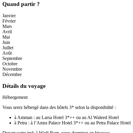
Quand partir ?
Janvier
Février
Mars
Avril
Mai
Juin
Juillet
Août
Septembre
Octobre
Novembre
Décembre
Détails du voyage
Hébergement
Vous serez hébergé dans des hôtels 3* selon la disponibilité :
à Amman : au Larsa Hotel 3*++ ou au Al Waleed Hotel
à Petra : à l’Amra Palace Hotel 3*++ ou au Petra Palace Hotel
Durant votre trek à Wadi Rum, vous dormirez en bivouac.