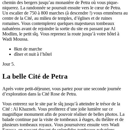
chemin des bergers jusqu’au monastère de Petra où vous pique-
niquerez. La randonnée se poursuit ensuite vers le cœur de Petra.
Un escalier de 750 à 800 marches (à descendre !) vous emmènera au
centre de la Cité, au milieu de temples, d’églises et de ruines
romaines. Vous contemplerez quelques majestueux tombeaux
nabatéens avant de rejoindre la sortie du site en passant par Al
Modlim, le petit sîq. Vous reprenez la route jusqu’à votre hôtel à
Wadi Moussa.
8km de marche
dîner et nuit à l’hôtel
Jour 5.
La belle Cité de Petra
Après votre petit-déjeuner, vous partez pour une seconde journée
d’exploration dans la Cité Rose de Petra.
Vous entrerez sur le site par le sîq jusqu’à atteindre le trésor de la
Cité : Al Khazneh. Vous profiterez d’une jolie lumière sur ce
magnifique monument afin de pouvoir réaliser de belles photos. La
balade continue par la visite de tombeaux à étages, du théâtre et de
plusieurs tombeaux royaux. Vous poursuivrez ensuite vers Wadi
Farassa, en passant devant de splendides tombeaux nabatéens