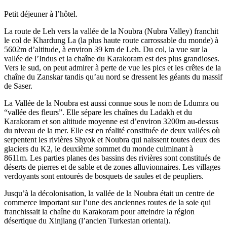
Petit déjeuner à l’hôtel.
La route de Leh vers la vallée de la Noubra (Nubra Valley) franchit
le col de Khardung La (la plus haute route carrossable du monde) à
5602m d’altitude, à environ 39 km de Leh. Du col, la vue sur la
vallée de l’Indus et la chaîne du Karakoram est des plus grandioses.
Vers le sud, on peut admirer à perte de vue les pics et les crêtes de la
chaîne du Zanskar tandis qu’au nord se dressent les géants du massif
de Saser.
La Vallée de la Noubra est aussi connue sous le nom de Ldumra ou
“vallée des fleurs”. Elle sépare les chaînes du Ladakh et du
Karakoram et son altitude moyenne est d’environ 3200m au-dessus
du niveau de la mer. Elle est en réalité constituée de deux vallées où
serpentent les rivières Shyok et Noubra qui naissent toutes deux des
glaciers du K2, le deuxième sommet du monde culminant à
8611m. Les parties planes des bassins des rivières sont constitués de
déserts de pierres et de sable et de zones alluvionnaires. Les villages
verdoyants sont entourés de bosquets de saules et de peupliers.
Jusqu’à la décolonisation, la vallée de la Noubra était un centre de
commerce important sur l’une des anciennes routes de la soie qui
franchissait la chaîne du Karakoram pour atteindre la région
désertique du Xinjiang (l’ancien Turkestan oriental).