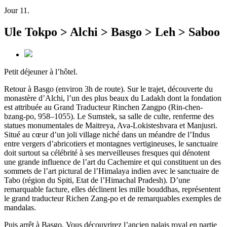
Jour 11.
Ule Tokpo > Alchi > Basgo > Leh > Saboo
Petit déjeuner à l’hôtel.
Retour à Basgo (environ 3h de route). Sur le trajet, découverte du
monastère d’Alchi, l’un des plus beaux du Ladakh dont la fondation
est attribuée au Grand Traducteur Rinchen Zangpo (Rin-chen-
bzang-po, 958–1055). Le Sumstek, sa salle de culte, renferme des
statues monumentales de Maitreya, Ava-Lokisteshvara et Manjusri.
Situé au cœur d’un joli village niché dans un méandre de l’Indus
entre vergers d’abricotiers et montagnes vertigineuses, le sanctuaire
doit surtout sa célébrité à ses merveilleuses fresques qui dénotent
une grande influence de l’art du Cachemire et qui constituent un des
sommets de l’art pictural de l’Himalaya indien avec le sanctuaire de
Tabo (région du Spiti, Etat de l’Himachal Pradesh). D’une
remarquable facture, elles déclinent les mille bouddhas, représentent
le grand traducteur Richen Zang-po et de remarquables exemples de
mandalas.
Puis arrêt à Basgo. Vous découvrirez l’ancien palais royal en partie