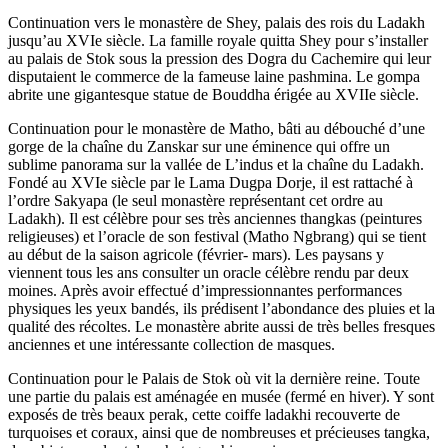
Continuation vers le monastère de Shey, palais des rois du Ladakh
jusqu’au XVIe siècle. La famille royale quitta Shey pour s’installer
au palais de Stok sous la pression des Dogra du Cachemire qui leur
disputaient le commerce de la fameuse laine pashmina. Le gompa
abrite une gigantesque statue de Bouddha érigée au XVIIe siècle.
Continuation pour le monastère de Matho, bâti au débouché d’une
gorge de la chaîne du Zanskar sur une éminence qui offre un
sublime panorama sur la vallée de L’indus et la chaîne du Ladakh.
Fondé au XVIe siècle par le Lama Dugpa Dorje, il est rattaché à
l’ordre Sakyapa (le seul monastère représentant cet ordre au
Ladakh). Il est célèbre pour ses très anciennes thangkas (peintures
religieuses) et l’oracle de son festival (Matho Ngbrang) qui se tient
au début de la saison agricole (février- mars). Les paysans y
viennent tous les ans consulter un oracle célèbre rendu par deux
moines. Après avoir effectué d’impressionnantes performances
physiques les yeux bandés, ils prédisent l’abondance des pluies et la
qualité des récoltes. Le monastère abrite aussi de très belles fresques
anciennes et une intéressante collection de masques.
Continuation pour le Palais de Stok où vit la dernière reine. Toute
une partie du palais est aménagée en musée (fermé en hiver). Y sont
exposés de très beaux perak, cette coiffe ladakhi recouverte de
turquoises et coraux, ainsi que de nombreuses et précieuses tangka,