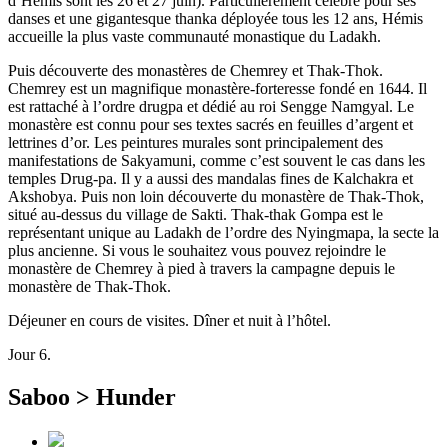
d’Hemis sont les 26 et 27 juin). Particulièrement célèbre pour ses
danses et une gigantesque thanka déployée tous les 12 ans, Hémis
accueille la plus vaste communauté monastique du Ladakh.
Puis découverte des monastères de Chemrey et Thak-Thok.
Chemrey est un magnifique monastère-forteresse fondé en 1644. Il
est rattaché à l’ordre drugpa et dédié au roi Sengge Namgyal. Le
monastère est connu pour ses textes sacrés en feuilles d’argent et
lettrines d’or. Les peintures murales sont principalement des
manifestations de Sakyamuni, comme c’est souvent le cas dans les
temples Drug-pa. Il y a aussi des mandalas fines de Kalchakra et
Akshobya. Puis non loin découverte du monastère de Thak-Thok,
situé au-dessus du village de Sakti. Thak-thak Gompa est le
représentant unique au Ladakh de l’ordre des Nyingmapa, la secte la
plus ancienne. Si vous le souhaitez vous pouvez rejoindre le
monastère de Chemrey à pied à travers la campagne depuis le
monastère de Thak-Thok.
Déjeuner en cours de visites. Dîner et nuit à l’hôtel.
Jour 6.
Saboo > Hunder