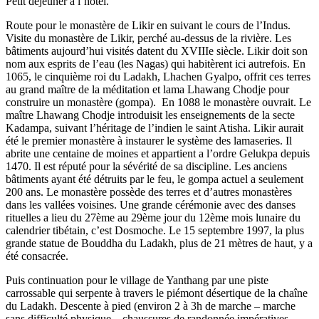
Petit déjeuner à l’hôtel.
Route pour le monastère de Likir en suivant le cours de l’Indus.
Visite du monastère de Likir, perché au-dessus de la rivière. Les
bâtiments aujourd’hui visités datent du XVIIIe siècle. Likir doit son
nom aux esprits de l’eau (les Nagas) qui habitèrent ici autrefois. En
1065, le cinquième roi du Ladakh, Lhachen Gyalpo, offrit ces terres
au grand maître de la méditation et lama Lhawang Chodje pour
construire un monastère (gompa). En 1088 le monastère ouvrait. Le
maître Lhawang Chodje introduisit les enseignements de la secte
Kadampa, suivant l’héritage de l’indien le saint Atisha. Likir aurait
été le premier monastère à instaurer le système des lamaseries. Il
abrite une centaine de moines et appartient a l’ordre Gelukpa depuis
1470. Il est réputé pour la sévérité de sa discipline. Les anciens
bâtiments ayant été détruits par le feu, le gompa actuel a seulement
200 ans. Le monastère possède des terres et d’autres monastères
dans les vallées voisines. Une grande cérémonie avec des danses
rituelles a lieu du 27ème au 29ème jour du 12ème mois lunaire du
calendrier tibétain, c’est Dosmoche. Le 15 septembre 1997, la plus
grande statue de Bouddha du Ladakh, plus de 21 mètres de haut, y a
été consacrée.
Puis continuation pour le village de Yanthang par une piste
carrossable qui serpente à travers le piémont désertique de la chaîne
du Ladakh. Descente à pied (environ 2 à 3h de marche – marche
sans difficulté physique – chaussures de randonnée impératives –