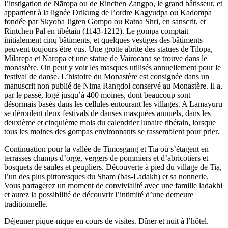
l’instigation de Nāropa ou de Rinchen Zangpo, le grand bâtisseur, et
appartient à la lignée Drikung de l’ordre Kagyudpa ou Kadompa
fondée par Skyoba Jigten Gompo ou Ratna Shri, en sanscrit, et
Rintchen Pal en tibétain (1143-1212). Le gompa comptait
initialement cinq bâtiments, et quelques vestiges des bâtiments
peuvent toujours être vus. Une grotte abrite des statues de Tilopa,
Milarepa et Nāropa et une statue de Vairocana se trouve dans le
monastère. On peut y voir les masques utilisés annuellement pour le
festival de danse. L’histoire du Monastère est consignée dans un
manuscrit non publié de Nima Rangdol conservé au Monastère. Il a,
par le passé, logé jusqu’à 400 moines, dont beaucoup sont
désormais basés dans les cellules entourant les villages. A Lamayuru
se déroulent deux festivals de danses masquées annuels, dans les
deuxième et cinquième mois du calendrier lunaire tibétain, lorsque
tous les moines des gompas environnants se rassemblent pour prier.
Continuation pour la vallée de Timosgang et Tia où s’étagent en
terrasses champs d’orge, vergers de pommiers et d’abricotiers et
bosquets de saules et peupliers. Découverte à pied du village de Tia,
l’un des plus pittoresques du Sham (bas-Ladakh) et sa nonnerie.
Vous partagerez un moment de convivialité avec une famille ladakhi
et aurez la possibilité de découvrir l’intimité d’une demeure
traditionnelle.
Déjeuner pique-nique en cours de visites. Dîner et nuit à l’hôtel.