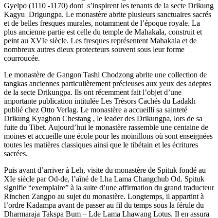
Gyelpo (1110 -1170) dont s’inspirent les tenants de la secte Drikung
Kagyu Drigungpa. Le monastère abrite plusieurs sanctuaires sacrés
et de belles fresques murales, notamment de l’époque royale. La
plus ancienne partie est celle du temple de Mahakala, construit et
peint au XVIe siècle. Les fresques représentent Mahakala et de
nombreux autres dieux protecteurs souvent sous leur forme
courroucée.
Le monastère de Gangon Tashi Chodzong abrite une collection de
tangkas anciennes particulièrement précieuses aux yeux des adeptes
de la secte Drikungpa. Ils ont récemment fait l’objet d’une
importante publication intitulée Les Trésors Cachés du Ladakh
publié chez Otto Verlag. Le monastère a accueilli sa sainteté
Drikung Kyagbon Chestang , le leader des Drikungpa, lors de sa
fuite du Tibet. Aujourd’hui le monastère rassemble une centaine de
moines et accueille une école pour les moinillons où sont enseignées
toutes les matières classiques ainsi que le tibétain et les écritures
sacrées.
Puis avant d’arriver à Leh, visite du monastère de Spituk fondé au
XIe siècle par Od-de, l’aîné de Lha Lama Changchub Od. Spituk
signifie “exemplaire” à la suite d’une affirmation du grand traducteur
Rinchen Zangpo au sujet du monastère. Longtemps, il appartint à
l’ordre Kadampa avant de passer au fil du temps sous la férule du
Dharmaraja Takspa Bum – Lde Lama Lhawang Lotus. Il en assura