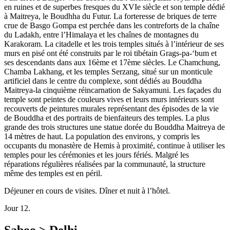
en ruines et de superbes fresques du XVIe siècle et son temple dédié
à Maitreya, le Boudhha du Futur. La forteresse de briques de terre
crue de Basgo Gompa est perchée dans les contreforts de la chaîne
du Ladakh, entre l’Himalaya et les chaînes de montagnes du
Karakoram. La citadelle et les trois temples situés à l’intérieur de ses
murs en pisé ont été construits par le roi tibétain Grags-pa-‘bum et
ses descendants dans aux 16ème et 17ème siècles. Le Chamchung,
Chamba Lakhang, et les temples Serzang, situé sur un monticule
artificiel dans le centre du complexe, sont dédiés au Bouddha
Maitreya-la cinquième réincarnation de Sakyamuni. Les façades du
temple sont peintes de couleurs vives et leurs murs intérieurs sont
recouverts de peintures murales représentant des épisodes de la vie
de Bouddha et des portraits de bienfaiteurs des temples. La plus
grande des trois structures une statue dorée du Bouddha Maitreya de
14 mètres de haut. La population des environs, y compris les
occupants du monastère de Hemis à proximité, continue à utiliser les
temples pour les cérémonies et les jours fériés. Malgré les
réparations régulières réalisées par la communauté, la structure
même des temples est en péril.
Déjeuner en cours de visites. Dîner et nuit à l’hôtel.
Jour 12.
Saboo > Delhi