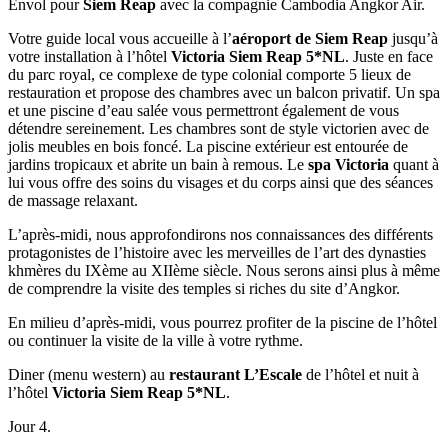
Envol pour
Siem Reap
avec la compagnie Cambodia Angkor Air.
Votre guide local vous accueille à l’
aéroport de Siem Reap
jusqu’à
votre installation à l’hôtel
Victoria Siem Reap 5*NL
. Juste en face
du parc royal, ce complexe de type colonial comporte 5 lieux de
restauration et propose des chambres avec un balcon privatif. Un spa
et une piscine d’eau salée vous permettront également de vous
détendre sereinement. Les chambres sont de style victorien avec de
jolis meubles en bois foncé. La piscine extérieur est entourée de
jardins tropicaux et abrite un bain à remous. Le
spa Victoria
quant à
lui vous offre des soins du visages et du corps ainsi que des séances
de massage relaxant.
L’après-midi, nous approfondirons nos connaissances des différents
protagonistes de l’histoire avec les merveilles de l’art des dynasties
khmères du IXème au XIIème siècle. Nous serons ainsi plus à même
de comprendre la visite des temples si riches du site d’Angkor.
En milieu d’après-midi, vous pourrez profiter de la piscine de l’hôtel
ou continuer la visite de la ville à votre rythme.
Diner (menu western) au
restaurant L’Escale
de l’hôtel et nuit à
l’hôtel
Victoria Siem Reap 5*NL
.
Jour 4.