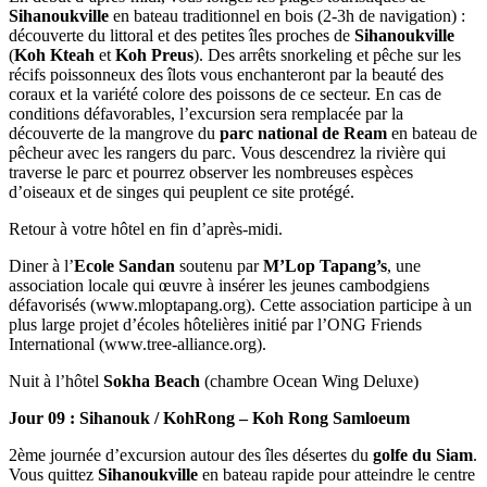
Sihanoukville
en bateau traditionnel en bois (2-3h de navigation) :
découverte du littoral et des petites îles proches de
Sihanoukville
(
Koh Kteah
et
Koh Preus
). Des arrêts snorkeling et pêche sur les
récifs poissonneux des îlots vous enchanteront par la beauté des
coraux et la variété colore des poissons de ce secteur. En cas de
conditions défavorables, l’excursion sera remplacée par la
découverte de la mangrove du
parc national de Ream
en bateau de
pêcheur avec les rangers du parc. Vous descendrez la rivière qui
traverse le parc et pourrez observer les nombreuses espèces
d’oiseaux et de singes qui peuplent ce site protégé.
Retour à votre hôtel en fin d’après-midi.
Diner à l’
Ecole Sandan
soutenu par
M’Lop Tapang’s
, une
association locale qui œuvre à insérer les jeunes cambodgiens
défavorisés (www.mloptapang.org). Cette association participe à un
plus large projet d’écoles hôtelières initié par l’ONG Friends
International (www.tree-alliance.org).
Nuit à l’hôtel
Sokha Beach
(chambre Ocean Wing Deluxe)
Jour 09 : Sihanouk / KohRong – Koh Rong Samloeum
2ème journée d’excursion autour des îles désertes du
golfe du Siam
.
Vous quittez
Sihanoukville
en bateau rapide pour atteindre le centre