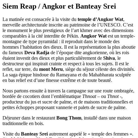
Siem Reap / Angkor et Banteay Srei
La matinée est consacrée à la visite du
temple d’Angkor Wat
,
merveille architecturale inscrite au patrimoine de l’UNESCO. C’est
le monument le plus prestigieux de l’art khmer avec des dimensions
comparables à la cité interdite de Pékin.
Angkor Wat
est un temple-
montagne de type pyramidal : il reproduit dans le monde des
hommes l’habitation des dieux. Il est la représentation la plus aboutie
du fameux
Deva Radja
de l’époque dite angkorienne, où les rois
étaient investit des dieux et plus particulièrement de
Shiva
, le
destructeur qui inspirait crainte et respect à tous les sujets. Il est le
reflet, sur terre, du
mont Meru
, siège du séjour céleste des divinités.
La saga épique hindoue du Ramayana et du Mahabharata sculptée
en bas relief est d’une finesse extrême et de toute beauté.
Nous partons ensuite à travers la campagne sur une route ombragée,
bordée de cocotiers dont l’emblématique
Thnoat
– ou
Thnot
-,
producteur du jus et sucre de palme, et de maisons traditionnelles et
petites échoppes proposant vannerie et palets de sucre de palme.
Déjeuner dans le restaurant
Bong Thom
, installé dans une maison
traditionnelle en bois.
Visite du
Banteay Srei
autrement appelé le « temple des femmes ».