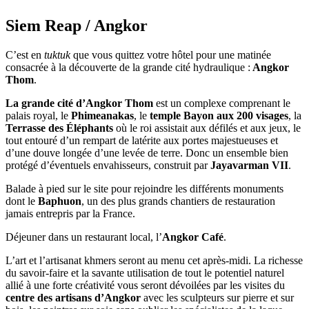
Siem Reap / Angkor
C’est en
tuktuk
que vous quittez votre hôtel pour une matinée
consacrée à la découverte de la grande cité hydraulique :
Angkor
Thom
.
La grande cité d’Angkor Thom
est un complexe comprenant le
palais royal, le
Phimeanakas
, le
temple Bayon aux 200 visages
, la
Terrasse des
Éléphants
où le roi assistait aux défilés et aux jeux, le
tout entouré d’un rempart de latérite aux portes majestueuses et
d’une douve longée d’une levée de terre. Donc un ensemble bien
protégé d’éventuels envahisseurs, construit par
Jayavarman VII
.
Balade à pied sur le site pour rejoindre les différents monuments
dont le
Baphuon
, un des plus grands chantiers de restauration
jamais entrepris par la France.
Déjeuner dans un restaurant local, l’
Angkor Café
.
L’art et l’artisanat khmers seront au menu cet après-midi. La richesse
du savoir-faire et la savante utilisation de tout le potentiel naturel
allié à une forte créativité vous seront dévoilées par les visites du
centre des artisans d’Angkor
avec les sculpteurs sur pierre et sur