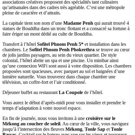
associations créatives proposent des spécialités tant culinaires
qu’artisanales dans des cadres très agréable. C’est une métropole
pleine de caractère et d’attraits.
La capitale tient son nom d’une
Madame Penh
qui aurait trouvé 4
statues de Bouddha dans un tronc flottant et a consacré sa fortune à
faire ériger un mont dédié au culte de Bouddha.
Transfert à l’hôtel
Sofitel Phnom Penh 5*
et installation dans les
chambres. Le
Sofitel Phnom Penh Phokeethra
se trouve au cœur
de jolis jardins paysagers, au sein du vieux quartier. De style
colonial, l’hôtel abrite un spa et une piscine. Un minibar ainsi
qu’une connexion WiFi sont aussi à votre disposition. Les chambres
proposées sont spacieuses, avec parquet au sol et baignées d’une
lumière naturelle. Vous trouverez dans chaque chambre une
télévision, un coffre-fort et l’air conditionné.
Déjeuner buffet au restaurant
La Coupole
de l’hôtel.
Vous aurez le début d’après-midi pour vous installer et prendre le
temps d’adaptation à votre nouvel espace.
En fin de journée, nous vous invitons à une
croisière sur le
Mékong au coucher de soleil
. Au cœur de la ville, vous naviguez
jusqu’à l’intersection des fleuves
Mékong
,
Tonle Sap
et
Tonle
Bassac
. Cocktail sur le bateau avec vue sur les vieux et nouveaux