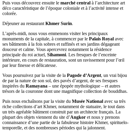
Puis vous découvrez ensuite le
marché central
à l’architecture art
déco caractéristique de l’époque coloniale et à l’activité intense et
colorée.
Déjeuner au restaurant
Khmer Surin
.
L’après-midi, nous vous emmenons visiter les principaux
monuments de la capitale, à commencer par le
Palais Royal
avec
ses bâtiments à la fois sobres et raffinés et ses jardins dégageant
douceur et calme. Vous apercevrez notamment la résidence
principale du roi actuel,
Sihamoni
. Les fresques de l’enceinte
intérieure, en cours de restauration, sont un ravissement pour l’œil
par leur finesse et délicatesse.
Vous poursuivez par la visite de la
Pagode d’Argent
, un vrai bijou
de par la nature de son sol, des pavés d’argent, de ses fresques
inspirées du
Ramayana
– une épopée mythologique – et autres
trésors de la couronne dont une magnifique collection de bouddhas.
Puis nous enchaînons par la visite du
Musée National
avec sa très
riche collections d’art Khmer, notamment de statuaire, le tout dans
un très agréable bâtiment construit par un architecte français. La
plupart des objets viennent du site d’
Angkor
et nous y prenons
connaissance d’une partie de la fabuleuse histoire Khmer, spirituelo-
temporelle, et des nombreuses périodes qui la jalonnent.