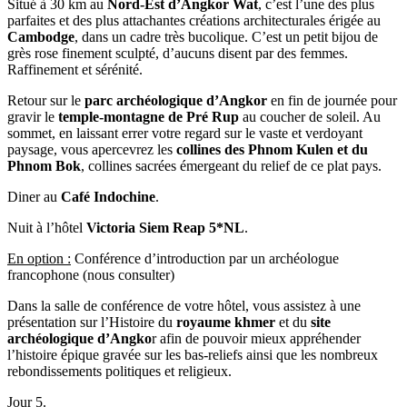
Situé à 30 km au
Nord-Est d’Angkor Wat
, c’est l’une des plus
parfaites et des plus attachantes créations architecturales érigée au
Cambodge
, dans un cadre très bucolique. C’est un petit bijou de
grès rose finement sculpté, d’aucuns disent par des femmes.
Raffinement et sérénité.
Retour sur le
parc archéologique d’Angkor
en fin de journée pour
gravir le
temple-montagne de Pré Rup
au coucher de soleil. Au
sommet, en laissant errer votre regard sur le vaste et verdoyant
paysage, vous apercevrez les
collines des Phnom Kulen et du
Phnom Bok
, collines sacrées émergeant du relief de ce plat pays.
Diner au
Café Indochine
.
Nuit à l’hôtel
Victoria Siem Reap 5*NL
.
En option :
Conférence d’introduction par un archéologue
francophone (nous consulter)
Dans la salle de conférence de votre hôtel, vous assistez à une
présentation sur l’Histoire du
royaume khmer
et du
site
archéologique d’Angko
r afin de pouvoir mieux appréhender
l’histoire épique gravée sur les bas-reliefs ainsi que les nombreux
rebondissements politiques et religieux.
Jour 5.