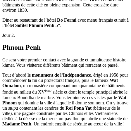
bâtiments de cette cité en pleine expansion. Cette croisière dure
environ 1h30.
Diner au restaurant de l’hôtel
Do Formi
avec menu français et nuit à
l’hôtel
Sofitel Phnom Penh 5*
.
Jour 2.
Phnom Penh
Ce sera votre premier contact avec la grande et tumultueuse histoire
khmer. Vous visiterez différents bâtiment qui retracent ce passé.
Tout d’abord
le monument de l’Indépendance
, érigé en 1958 pour
commémorer la fin du protectorat français, puis le fameux
Wat
Ounalom
, un monastère comprenant une quarantaine de bâtiments
ème
fondé au milieu du XV
siècle et dont le temple principal abrite le
fameux Bouddha de marbre. Vous terminerez ces visites par le
Wat
Phnom
qui domine la ville à laquelle il donne son nom. On y trouve
un
stupa
contenant les cendres du
Roi Pona Yat
(bâtisseur de la
ville), une pagode construite par les Chinois et les Vietnamiens
dédiée à la déesse de la mer et un pavillon qui abrite une statuette de
Madame Penh
. Un endroit emplit de sérénité au cœur de la ville !