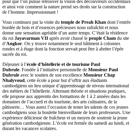
pour que l’on puisse retrouver la vision des découvreurs occidentaux
et ainsi voir comment la nature prend ses droits sur la construction
de l’homme. Impressionnant !
Vous continuez par la visite du
temple de Preah Khan
dont l’entrée
bordée de bois et d’essences précieuses nous rafraîchit et nous
donne une sensation agréable d’un autre temps. C’était la résidence
du roi
Jayavarman VII
après avoir chassé le
peuple Cham
du site
d’
Angkor
. On y trouve notamment le seul bâtiment à colonnes
rondes et à étage dont la fonction servait peut être à abriter l’épée
sacrée du roi.
Déjeuner à l’
école d’hôtellerie et de tourisme Paul
Dubrule
. Fondée à l’initiative personnelle de
Monsieur Paul
Dubrule
avec le soutien de son excellence
Monsieur Chap
Nhalyvoud
, cette école a pour but d’offrir aux étudiants
cambodgiens un lieu unique d’apprentissage de niveau international
des métiers de l’hôtellerie. Alternant théorie et situations pratiques,
elle propose aux apprentis des formations de 1 à 2 années dans les
domaines de l’accueil et du tourisme, des arts culinaires, de la
pâtisserie… Vous aurez l’occasion de tester les talents de ces jeunes
cambodgiens sous la houlette bienveillante de leurs professeurs. Une
expérience délicieuse de fraîcheur et un moyen de soutenir la jeune
génération cambodgienne. L’école est fermée du samedi au lundi, et
durant les vacances scolaires.