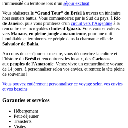
l’immensité du territoire lors d’un
séjour exclusif
.
Vous réaliserez
le “Grand Tour” du Brési
l à travers un itinéraire
hors sentiers battus. Vous commencerez par le Sud du pays, à
Rio
de Janeiro
, puis vous profiterez d’un
circuit vers l’Argentine
à la
rencontre des incroyables
chutes d’Iguazú
. Vous vous envolerez
vers
Manaus
,
en pleine jungle amazonienne
, pour une nuit
inoubliable et terminerez ce périple dans la charmante ville de
Salvador de Bahia
.
Au cours de ce séjour sur mesure, vous découvrirez la culture et
l’histoire du
Brésil
et rencontrerez les locaux, des
Cariocas
aux
peuples de l’Amazonie
. Venez vivre un extraordinaire voyage
de 14 jours, à personnaliser selon vos envies, et rentrez la tête pleine
de souvenirs !
Vous pouvez entièrement personnaliser ce voyage selon vos envies
et vos besoins
Garanties et services
Hébergement
Petit-déjeuner
Transferts
Visites